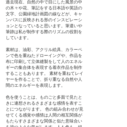
過去現在、自然の中で目にした風景の中
の木々や花、筆記をする日本語や英語の
文字、公園緑地計画図の線などが、キャ
ンバスに反映される形のインスピレーシ
ョンとなっていると思います。筆遣いや
筆跡は私が制作する際のリズムの役割を
しています。
素材は、油彩、アクリル絵具、カラーペ
ンで色を重ねたドローイングや、作品を
布に印刷して立体縫製をして人のエネル
ギーの集合体を表現する着衣作品を制作
することもあります。 素材を重ねてレイ
ヤーを作ることで、折り重なる自然や人
間のエネルギーを表現します。
色を使うことは、ものごと多面で見たと
きに連想されるさまざまな感情を表すこ
とにつながります。 色の組み合わせが見
せてくる感覚や感情は人間の相互関係が
もたらすさまざまな関係と似た意味合い
を持つような気がします。人も色も、組