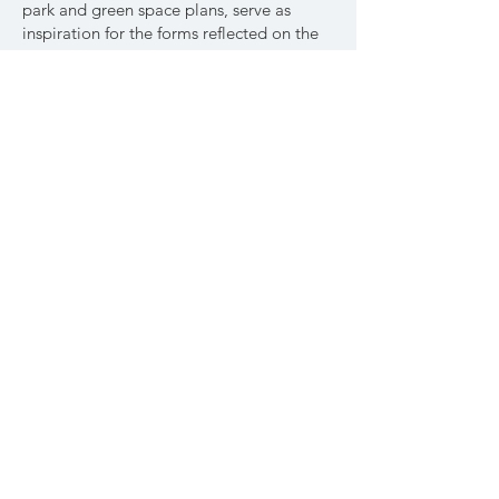
park and green space plans, serve as
inspiration for the forms reflected on the
canvas. My brushwork and handwriting
play the role of rhythm in my creative
process.
My materials include oil paints, acrylics,
and drawings created by layering colors
with colored pens. I also create wearable
artworks by printing my designs onto
fabric and sewing them into three­
dimensional garments to express a
collective of human energy. By layering
materials to create depth, I express the
overlapping energies of nature and
humanity.
Using color allows me to express the
various emotions evoked when viewing
things from multiple perspectives.
I feel that the sensations and emotions