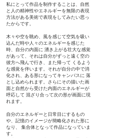
私にとって作品を制作することは、自然
と人の精神性やエネルギーを無限の表現
方法がある美術で表現をしてみたい思っ
たからです。
木々や空を眺め、風を感じて空気を吸い
込んだ時や人々のエネルギーを感じた
時、自分の内面に 湧き上がる壮大な感覚
があって、それは自分がずっと遠く空の
彼方へ飛んで行き、また帰って くるよう
な感覚を伴います。それが自分の中で消
化され、ある形になってキャンバスに 落
とし込められます。さらにその描いた画
面と自然から受けた内面のエネルギーが
呼応して 混ざり合って次の形が画面に現
れます。
自分のエネルギーと日常目にするもの
や、記憶のイメージが簡略化された形に
なり、 集合体となって作品になっていま
す。