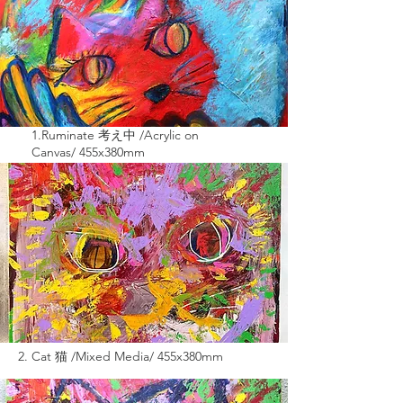
1.Ruminate 考え中 /Acrylic on
Canvas/
455x380mm
2. Cat 猫 /Mixed Media/
455x380mm